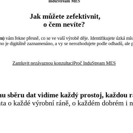
InduStream MES
Jak můžete zefektivnit,
o čem nevíte?
m)
vám řekne přesně, co se ve vaší výrobě děje. Identifikujete úzká míst
hno je digitálně zaznamenáno, a vy se nerozhodujete podle odhadů, ale 
Zamluvit nezávaznou konzultaci
Proč InduStream MES
 sběru dat vidíme každý prostoj, každou rá
 data o každé výrobní ráně, o každém dobrém 