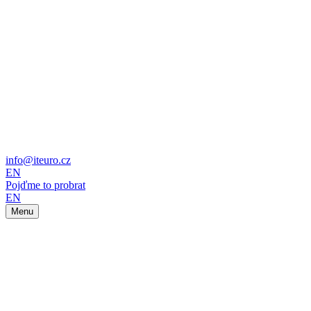
info@iteuro.cz
EN
Pojďme to probrat
EN
Menu