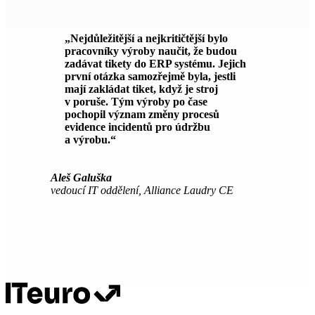
„Nejdůležitější a nejkritičtější bylo
pracovníky výroby naučit, že budou
zadávat tikety do ERP systému. Jejich
první otázka samozřejmě byla, jestli
mají zakládat tiket, když je stroj
v poruše. Tým výroby po čase
pochopil význam změny procesů
evidence incidentů pro údržbu
a výrobu.“
Aleš Galuška
vedoucí IT oddělení, Alliance Laudry CE