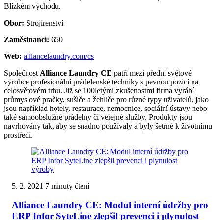
Blízkém východu.
Obor:
Strojírenství
Zaměstnanci:
650
Web:
alliancelaundry.com/cs
Společnost
Alliance Laundry CE
patří mezi přední světové
výrobce profesionální prádelenské techniky s pevnou pozicí na
celosvětovém trhu. Již se 100letými zkušenostmi firma vyrábí
průmyslové pračky, sušiče a žehliče pro různé typy uživatelů, jako
jsou například hotely, restaurace, nemocnice, sociální ústavy nebo
také samoobslužné prádelny či veřejné služby. Produkty jsou
navrhovány tak, aby se snadno používaly a byly šetrné k životnímu
prostředí.
5. 2. 2021
7 minuty čtení
Alliance Laundry CE: Modul interní údržby pro
ERP Infor SyteLine zlepšil prevenci i plynulost