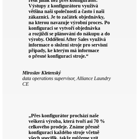
řešit jinak než přes konfigurátor.
Výstupy z konfigurátoru využívá
většina naší společnosti a často i naši
zákazníci. Je to začátek objednávky,
na kterou navazuje výrobní proces. Po
konfiguraci se vytvoří objednávka
a rozjíždí se plánování do nákupu a do
výroby. Oddělení After Sales využívá
informace o složení stroje pro servisní
případy, ke kterým má informace
o přesné konfiguraci stroje.“
Miroslav Kletenský
data operations supervisor, Alliance Laundry
CE
„Přes konfigurátor prochází naše
veškerá výroba, která tvoří asi 70 %
celkového prodeje. Známe přesně
konfiguraci každého stroje včetně
všech specifik, takže můžeme vzít