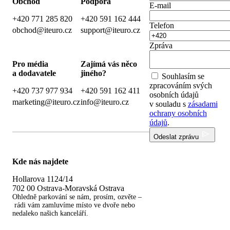
Obchod
Podpora
E-mail
+420 771 285 820
+420 591 162 444
Telefon
obchod@iteuro.cz
support@iteuro.cz
Zpráva
Pro média
Zajímá vás něco
a dodavatele
jiného?
Souhlasím se
zpracováním svých
+420 737 977 934
+420 591 162 411
osobních údajů
marketing@iteuro.cz
info@iteuro.cz
v souladu s
zásadami
ochrany osobních
údajů
.
Odeslat zprávu
Kde nás najdete
Hollarova 1124/14
702 00 Ostrava-Moravská Ostrava
Ohledně parkování se nám, prosím, ozvěte –
rádi vám zamluvíme místo ve dvoře nebo
nedaleko našich kanceláří.