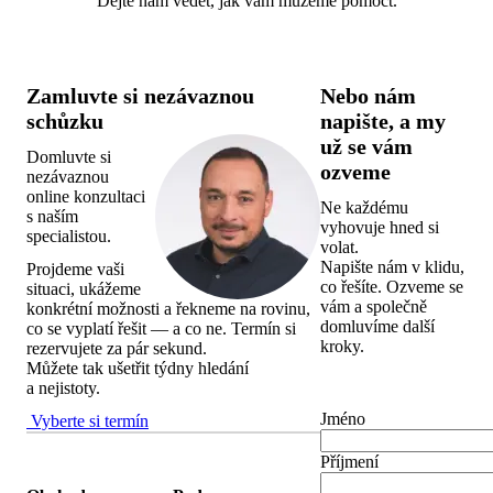
Dejte nám vědět, jak vám můžeme pomoct.
Zamluvte si nezávaznou
Nebo nám
schůzku
napište, a my
už se vám
Domluvte si
ozveme
nezávaznou
online konzultaci
Ne každému
s naším
vyhovuje hned si
specialistou.
volat.
Napište nám v klidu,
Projdeme vaši
co řešíte. Ozveme se
situaci, ukážeme
vám a společně
konkrétní možnosti a řekneme na rovinu,
domluvíme další
co se vyplatí řešit — a co ne. Termín si
kroky.
rezervujete za pár sekund.
Můžete tak ušetřit týdny hledání
a nejistoty.
Jméno
Vyberte si termín
Příjmení