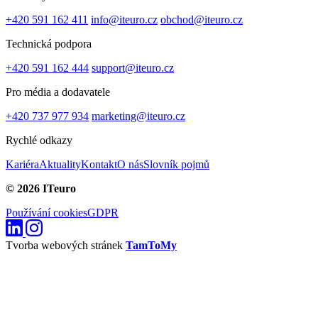
+420 591 162 411
info@iteuro.cz
obchod@iteuro.cz
Technická podpora
+420 591 162 444
support@iteuro.cz
Pro média a dodavatele
+420 737 977 934
marketing@iteuro.cz
Rychlé odkazy
Kariéra
Aktuality
Kontakt
O nás
Slovník pojmů
© 2026 ITeuro
Používání cookies
GDPR
Tvorba webových stránek
TamToMy