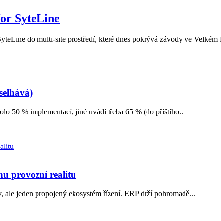
for SyteLine
eLine do multi-site prostředí, které dnes pokrývá závody ve Velkém Me
selhává)
olo 50 % implementací, jiné uvádí třeba 65 % (do příštího...
u provozní realitu
 ale jeden propojený ekosystém řízení. ERP drží pohromadě...