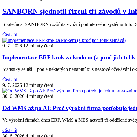
SANBORN sjednotil řízení tří závodů v In
Společnost SANBORN rozšířila využití podnikového systému Infor Syt
Číst dál
9. 7. 2026
12 minuty čtení
Implementace ERP krok za krokem (a proč jich tolik 
Statistiky se liší – podle některých nenaplní businessové očekávání ok
Číst dál
9. 7. 2026
12 minuty čtení
30. 6. 2026
4 minuty čtení
Od WMS až po AI: Proč výrobní firma potřebuje jedn
Ve výrobní firmách dnes ERP, WMS a MES netvoří tři oddělené světy,
Číst dál
30. 6. 2026
4 minuty čtení