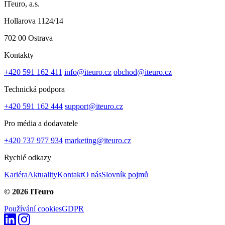
ITeuro, a.s.
Hollarova 1124/14
702 00 Ostrava
Kontakty
+420 591 162 411
info@iteuro.cz
obchod@iteuro.cz
Technická podpora
+420 591 162 444
support@iteuro.cz
Pro média a dodavatele
+420 737 977 934
marketing@iteuro.cz
Rychlé odkazy
Kariéra
Aktuality
Kontakt
O nás
Slovník pojmů
© 2026 ITeuro
Používání cookies
GDPR