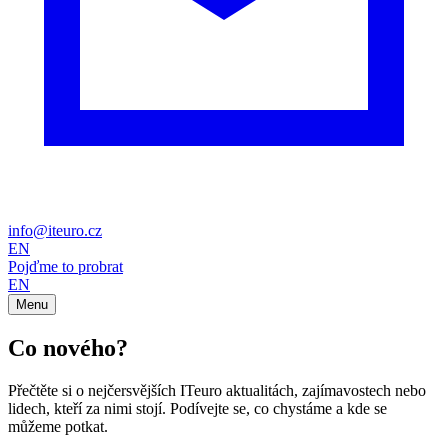
info@iteuro.cz
EN
Pojďme to probrat
EN
Menu
Co nového?
Přečtěte si o nejčersvějších ITeuro aktualitách, zajímavostech nebo
lidech, kteří za nimi stojí. Podívejte se, co chystáme a kde se
můžeme potkat.