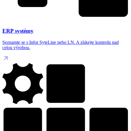
ERP systémy
Seznamte se s Infor SyteLine nebo LN. A získejte kontrolu nad
celou výrobou.