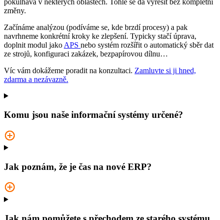
pokulhává v některých oblastech. Tohle se dá vyřešit bez kompletní
změny.
Začínáme analýzou (podíváme se, kde brzdí procesy) a pak
navrhneme konkrétní kroky ke zlepšení. Typicky stačí úprava,
doplnit modul jako
APS
nebo systém rozšířit o automatický sběr dat
ze strojů, konfiguraci zakázek, bezpapírovou dílnu…
Víc vám dokážeme poradit na konzultaci.
Zamluvte si ji hned,
zdarma a nezávazně.
Komu jsou naše informační systémy určené?
Jak poznám, že je čas na nové ERP?
Jak nám pomůžete s přechodem ze starého systému