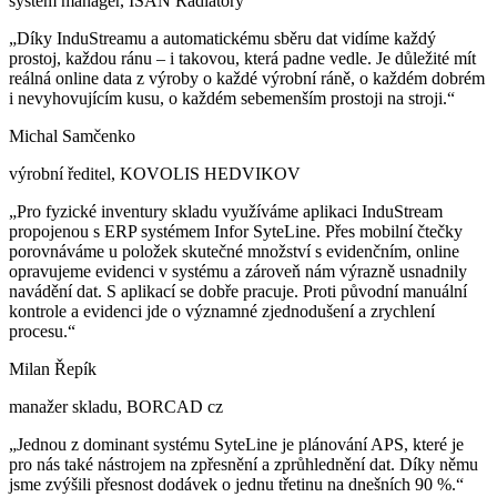
system manager, ISAN Radiátory
„Díky InduStreamu a automatickému sběru dat vidíme každý
prostoj, každou ránu – i takovou, která padne vedle. Je důležité mít
reálná online data z výroby o každé výrobní ráně, o každém dobrém
i nevyhovujícím kusu, o každém sebemenším prostoji na stroji.“
Michal Samčenko
výrobní ředitel, KOVOLIS HEDVIKOV
„Pro fyzické inventury skladu využíváme aplikaci InduStream
propojenou s ERP systémem Infor SyteLine. Přes mobilní čtečky
porovnáváme u položek skutečné množství s evidenčním, online
opravujeme evidenci v systému a zároveň nám výrazně usnadnily
navádění dat. S aplikací se dobře pracuje. Proti původní manuální
kontrole a evidenci jde o významné zjednodušení a zrychlení
procesu.“
Milan Řepík
manažer skladu, BORCAD cz
„Jednou z dominant systému SyteLine je plánování APS, které je
pro nás také nástrojem na zpřesnění a zprůhlednění dat. Díky němu
jsme zvýšili přesnost dodávek o jednu třetinu na dnešních 90 %.“