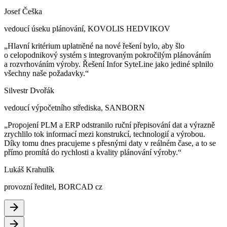
Josef Češka
vedoucí úseku plánování, KOVOLIS HEDVIKOV
„Hlavní kritérium uplatněné na nové řešení bylo, aby šlo
o celopodnikový systém s integrovaným pokročilým plánováním
a rozvrhováním výroby. Řešení Infor SyteLine jako jediné splnilo
všechny naše požadavky.“
Silvestr Dvořák
vedoucí výpočetního střediska, SANBORN
„Propojení PLM a ERP odstranilo ruční přepisování dat a výrazně
zrychlilo tok informací mezi konstrukcí, technologií a výrobou.
Díky tomu dnes pracujeme s přesnými daty v reálném čase, a to se
přímo promítá do rychlosti a kvality plánování výroby.“
Lukáš Krahulík
provozní ředitel, BORCAD cz