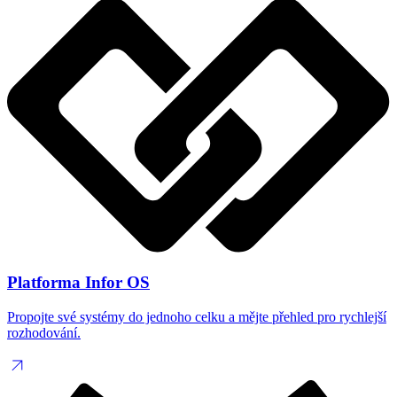
Platforma Infor OS
Propojte své systémy do jednoho celku a mějte přehled pro rychlejší
rozhodování.