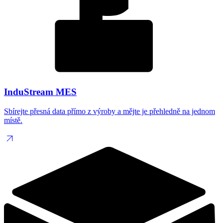
InduStream MES
Sbírejte přesná data přímo z výroby a mějte je přehledně na jednom
místě.