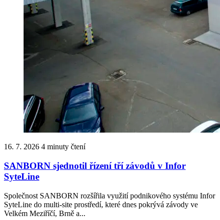
16. 7. 2026
4 minuty čtení
SANBORN sjednotil řízení tří závodů v Infor
SyteLine
Společnost SANBORN rozšířila využití podnikového systému Infor
SyteLine do multi-site prostředí, které dnes pokrývá závody ve
Velkém Meziříčí, Brně a...