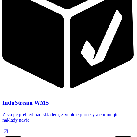
InduStream WMS
Získejte přehled nad skladem, zrychlete procesy a eliminujte
náklady navíc.