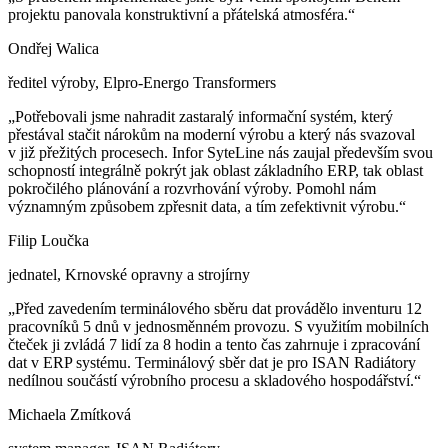
projektu panovala konstruktivní a přátelská atmosféra.“
Ondřej Walica
ředitel výroby, Elpro-Energo Transformers
„Potřebovali jsme nahradit zastaralý informační systém, který
přestával stačit nárokům na moderní výrobu a který nás svazoval
v již přežitých procesech. Infor SyteLine nás zaujal především svou
schopností integrálně pokrýt jak oblast základního ERP, tak oblast
pokročilého plánování a rozvrhování výroby. Pomohl nám
významným způsobem zpřesnit data, a tím zefektivnit výrobu.“
Filip Loučka
jednatel, Krnovské opravny a strojírny
„Před zavedením terminálového sběru dat provádělo inventuru 12
pracovníků 5 dnů v jednosměnném provozu. S využitím mobilních
čteček ji zvládá 7 lidí za 8 hodin a tento čas zahrnuje i zpracování
dat v ERP systému. Terminálový sběr dat je pro ISAN Radiátory
nedílnou součástí výrobního procesu a skladového hospodářství.“
Michaela Zmítková