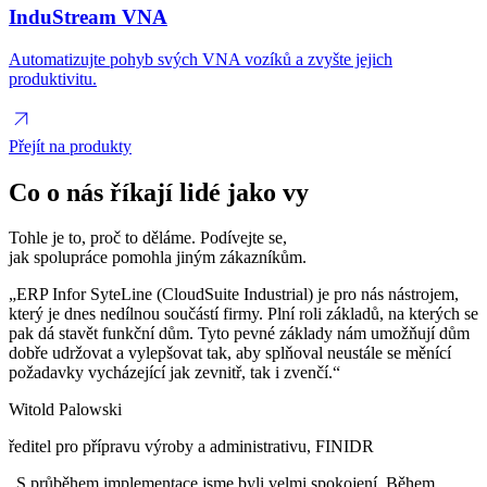
InduStream VNA
Automatizujte pohyb svých VNA vozíků a zvyšte jejich
produktivitu.
Přejít na produkty
Co o nás říkají lidé jako vy
Tohle je to, proč to děláme. Podívejte se,
jak spolupráce pomohla jiným zákazníkům.
„ERP Infor SyteLine (CloudSuite Industrial) je pro nás nástrojem,
který je dnes nedílnou součástí firmy. Plní roli základů, na kterých se
pak dá stavět funkční dům. Tyto pevné základy nám umožňují dům
dobře udržovat a vylepšovat tak, aby splňoval neustále se měnící
požadavky vycházející jak zevnitř, tak i zvenčí.“
Witold Palowski
ředitel pro přípravu výroby a administrativu, FINIDR
„S průběhem implementace jsme byli velmi spokojení. Během