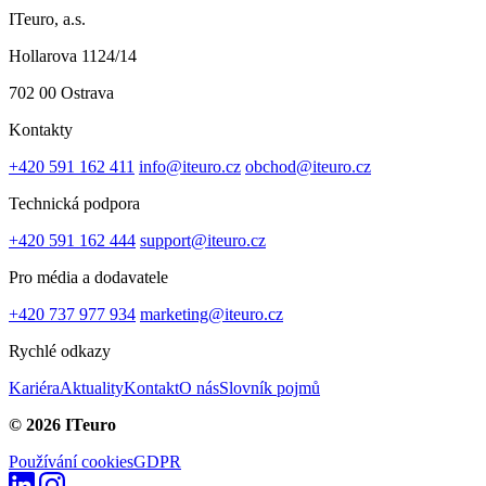
ITeuro, a.s.
Hollarova 1124/14
702 00 Ostrava
Kontakty
+420 591 162 411
info@iteuro.cz
obchod@iteuro.cz
Technická podpora
+420 591 162 444
support@iteuro.cz
Pro média a dodavatele
+420 737 977 934
marketing@iteuro.cz
Rychlé odkazy
Kariéra
Aktuality
Kontakt
O nás
Slovník pojmů
© 2026 ITeuro
Používání cookies
GDPR