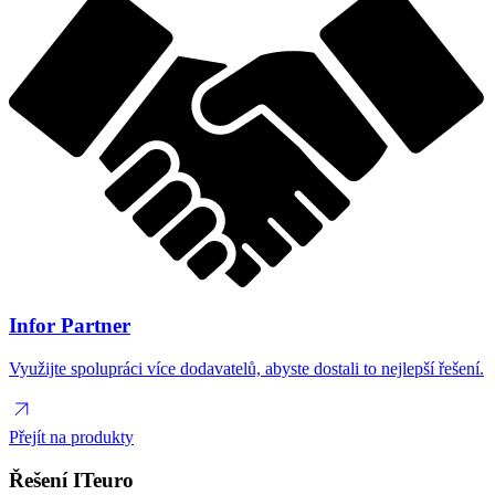
Infor Partner
Využijte spolupráci více dodavatelů, abyste dostali to nejlepší řešení.
Přejít na produkty
Řešení ITeuro