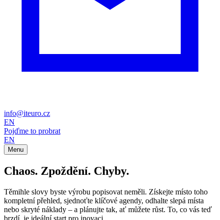
info@iteuro.cz
EN
Pojďme to probrat
EN
Menu
Chaos.
Zpoždění.
Chyby.
Těmihle slovy byste výrobu popisovat neměli. Získejte místo toho
kompletní přehled, sjednoťte klíčové agendy, odhalte slepá místa
nebo skryté náklady – a plánujte tak, ať můžete růst. To, co vás teď
brzdí, je ideální start pro inovaci.