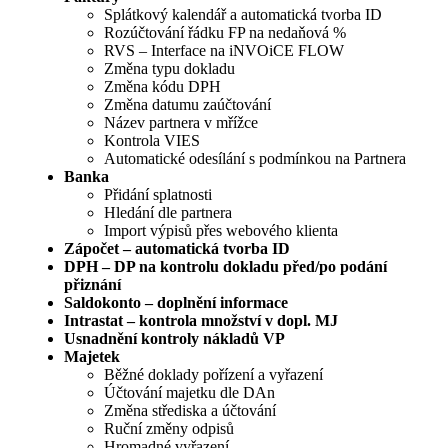
Splátkový kalendář a automatická tvorba ID
Rozúčtování řádku FP na nedaňová %
RVS – Interface na iNVOiCE FLOW
Změna typu dokladu
Změna kódu DPH
Změna datumu zaúčtování
Název partnera v mřížce
Kontrola VIES
Automatické odesílání s podmínkou na Partnera
Banka
Přidání splatnosti
Hledání dle partnera
Import výpisů přes webového klienta
Zápočet – automatická tvorba ID
DPH – DP na kontrolu dokladu před/po podání
přiznání
Saldokonto – doplnění informace
Intrastat – kontrola množství v dopl. MJ
Usnadnění kontroly nákladů VP
Majetek
Běžné doklady pořízení a vyřazení
Účtování majetku dle DAn
Změna střediska a účtování
Ruční změny odpisů
Hromadné vyřazení