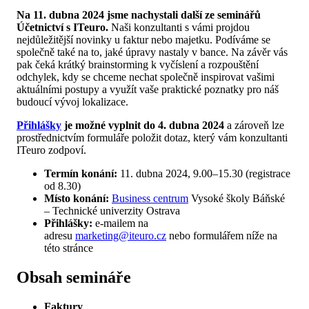
Na 11. dubna 2024 jsme nachystali další ze seminářů
Účetnictví s ITeuro.
Naši konzultanti s vámi projdou
nejdůležitější novinky u faktur nebo majetku. Podíváme se
společně také na to, jaké úpravy nastaly v bance. Na závěr vás
pak čeká krátký brainstorming k vyčíslení a rozpouštění
odchylek, kdy se chceme nechat společně inspirovat vašimi
aktuálními postupy a využít vaše praktické poznatky pro náš
budoucí vývoj lokalizace.
Přihlášky
je možné vyplnit do 4. dubna 2024
a zároveň lze
prostřednictvím formuláře položit dotaz, který vám konzultanti
ITeuro zodpoví.
Termín konání:
11. dubna 2024, 9.00–15.30 (registrace
od 8.30)
Místo konání:
Business centrum
Vysoké školy Báňské
– Technické univerzity Ostrava
Přihlášky:
e-mailem na
adresu
marketing@iteuro.cz
nebo formulářem níže na
této stránce
Obsah semináře
Faktury