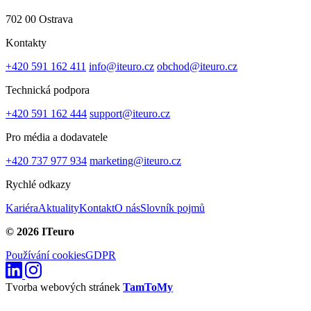
702 00 Ostrava
Kontakty
+420 591 162 411
info@iteuro.cz
obchod@iteuro.cz
Technická podpora
+420 591 162 444
support@iteuro.cz
Pro média a dodavatele
+420 737 977 934
marketing@iteuro.cz
Rychlé odkazy
Kariéra
Aktuality
Kontakt
O nás
Slovník pojmů
© 2026 ITeuro
Používání cookies
GDPR
Tvorba webových stránek
TamToMy