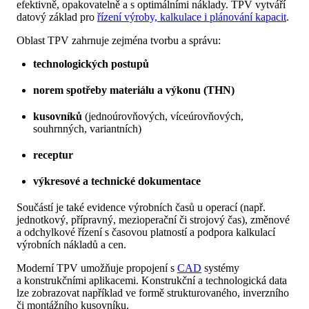
efektivně, opakovatelně a s optimálními náklady. TPV vytváří
datový základ pro
řízení výroby, kalkulace i plánování kapacit
.
Oblast TPV zahrnuje zejména tvorbu a správu:
technologických postupů
norem spotřeby materiálu a výkonu (THN)
kusovníků
(jednoúrovňových, víceúrovňových,
souhrnných, variantních)
receptur
výkresové a technické dokumentace
Součástí je také evidence výrobních časů u operací (např.
jednotkový, přípravný, mezioperační či strojový čas), změnové
a odchylkové řízení s časovou platností a podpora kalkulací
výrobních nákladů a cen.
Moderní TPV umožňuje propojení s
CAD
systémy
a konstrukčními aplikacemi. Konstrukční a technologická data
lze zobrazovat například ve formě strukturovaného, inverzního
či montážního kusovníku.