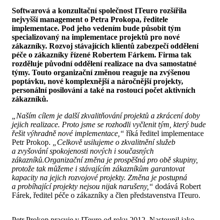
Softwarová a konzultační společnost ITeuro rozšířila
nejvyšší management o Petra Prokopa, ředitele
implementace. Pod jeho vedením bude působit tým
specializovaný na implementace projektů pro nové
zákazníky. Rozvoj stávajících klientů zabezpečí oddělení
péče o zákazníky řízené Robertem Fárkem. Firma tak
rozděluje původní oddělení realizace na dva samostatné
týmy. Touto organizační změnou reaguje na zvýšenou
poptávku, nové komplexnější a náročnější projekty,
personální posilování a také na rostoucí počet aktivních
zákazníků.
„Naším cílem je další zkvalitňování projektů a zkrácení doby
jejich realizace. Proto jsme se rozhodli vyčlenit tým, který bude
řešit výhradně nové implementace,“
říká ředitel implementace
Petr Prokop.
„Celkově usilujeme o zkvalitnění služeb
a zvyšování spokojenosti nových i současných
zákazníků.
Organizační změna je prospěšná pro obě skupiny,
protože tak můžeme i stávajícím zákazníkům garantovat
kapacity na jejich rozvojové projekty. Změna je postupná
a probíhající projekty nejsou nijak narušeny,“
dodává Robert
Fárek, ředitel péče o zákazníky a člen představenstva ITeuro.
Petr Prokop pracuje v ITeuro od roku 2012. Nastoupil jako