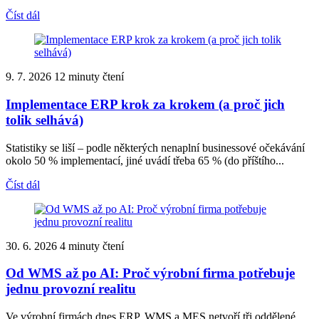
Číst dál
9. 7. 2026
12 minuty čtení
Implementace ERP krok za krokem (a proč jich
tolik selhává)
Statistiky se liší – podle některých nenaplní businessové očekávání
okolo 50 % implementací, jiné uvádí třeba 65 % (do příštího...
Číst dál
30. 6. 2026
4 minuty čtení
Od WMS až po AI: Proč výrobní firma potřebuje
jednu provozní realitu
Ve výrobní firmách dnes ERP, WMS a MES netvoří tři oddělené