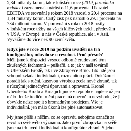
5,34 miliardy korun, tak v loňském roce
(2019, poznámka
redakce)
zaznamenala nárůst o 11,6 procenta. Ukazatel
EBITDA ve srovnání s rokem 2018 vzrostl o 20,4 procenta na
1,34 miliardy korun. Čistý zisk pak narostl o 29,1 procenta na
734 milionů korun. V porovnání s rokem 2018 rostly
v loňském roce tržby na všech klíčových trzích, především
v USA, v Evropě, u nás v České republice, ale i v Asii.
Vyvážíme do více než 90 zemí světa.
Když jste v roce 2019 na podzim uváděli na trh
konfigurátor, mluvilo se o revoluci. Proč přesně?
Měli jsme k dispozici vysoce odborně erudovaný tým
zkušených fachmanů – puškařů, a to jak v naší továrně
v Uherském Brodě, tak i ve Zbrojovce Brno. Tito lidé jsou
schopni zvládat individuální, rozmanitou práci. Dokážou si
poradit jak s ruční, kusovou výrobou zcela nové zbraně, tak
s různými jedinečnými úpravami a opravami. Kromě
Uherského Brodu a Brna jich jinde v republice najdete už jen
málo. Jenže tradiční ruční práce má obecně tu nevýhodu, že ji
obvykle nelze spojit s hromadným prodejem. Vše je
individuální, jen málo úkonů lze plně automatizovat.
My jsme přišli s něčím, co se opravdu nebojíme označit za
revoluci světového významu. Jako první zbrojovka na světě
jsme na trh uvedli individuální konfigurátor zbraní. S jeho