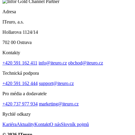
Adresa
ITeuro, a.s.
Hollarova 1124/14
702 00 Ostrava
Kontakty
+420 591 162 411
info@iteuro.cz
obchod@iteuro.cz
Technická podpora
+420 591 162 444
support@iteuro.cz
Pro média a dodavatele
+420 737 977 934
marketing@iteuro.cz
Rychlé odkazy
Kariéra
Aktuality
Kontakt
O nás
Slovník pojmů
© 2026 ITeuro