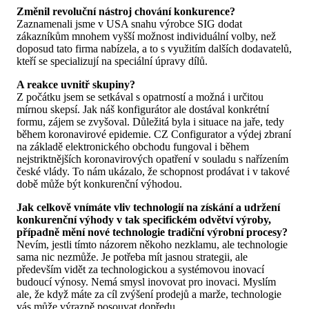
Změnil revoluční nástroj chování konkurence?
Zaznamenali jsme v USA snahu výrobce SIG dodat
zákazníkům mnohem vyšší možnost individuální volby, než
doposud tato firma nabízela, a to s využitím dalších dodavatelů,
kteří se specializují na speciální úpravy dílů.
A reakce uvnitř skupiny?
Z počátku jsem se setkával s opatrností a možná i určitou
mírnou skepsí. Jak náš konfigurátor ale dostával konkrétní
formu, zájem se zvyšoval. Důležitá byla i situace na jaře, tedy
během koronavirové epidemie. CZ Configurator a výdej zbraní
na základě elektronického obchodu fungoval i během
nejstriktnějších koronavirových opatření v souladu s nařízením
české vlády. To nám ukázalo, že schopnost prodávat i v takové
době může být konkurenční výhodou.
Jak celkově vnímáte vliv technologií na získání a udržení
konkurenční výhody v tak specifickém odvětví výroby,
případně mění nové technologie tradiční výrobní procesy?
Nevím, jestli tímto názorem někoho nezklamu, ale technologie
sama nic nezmůže. Je potřeba mít jasnou strategii, ale
především vidět za technologickou a systémovou inovací
budoucí výnosy. Nemá smysl inovovat pro inovaci. Myslím
ale, že když máte za cíl zvýšení prodejů a marže, technologie
vás může výrazně posouvat dopředu.