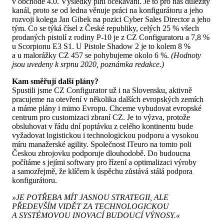
v obchodě 4.0. Výsledky plní očekávání. Je to pro nás důležitý
kanál, proto se od ledna věnuje práci na konfigurátoru a jeho
rozvoji kolega Jan Gibek na pozici Cyber Sales Director a jeho
tým. Co se týká čísel z České republiky, celých 25 % všech
prodaných pistolí z rodiny P-10 je z CZ Configuratoru a 7,8 %
u Scorpionu E3 S1. U Pistole Shadow 2 je to kolem 8 %
a u malorážky CZ 457 se pohybujeme okolo 6 %.
(Hodnoty
jsou uvedeny k srpnu 2020, poznámka redakce.)
Kam směřují další plány?
Spustili jsme CZ Configurator už i na Slovensku, aktivně
pracujeme na otevření v několika dalších evropských zemích
a máme plány i mimo Evropu. Chceme vybudovat evropské
centrum pro customizaci zbraní CZ. Je to výzva, protože
obsluhovat v řádu dní poptávku z celého kontinentu bude
vyžadovat logistickou i technologickou podporu a vysokou
míru manažerské agility. Společnost ITeuro na tomto poli
Českou zbrojovku podporuje dlouhodobě. Do budoucna
počítáme s jejími softwary pro řízení a optimalizaci výroby
a samozřejmě, že klíčem k úspěchu zůstává stálá podpora
konfigurátoru.
»JE POTŘEBA MÍT JASNOU STRATEGII, ALE
PŘEDEVŠÍM VIDĚT ZA TECHNOLOGICKOU
A SYSTÉMOVOU INOVACÍ BUDOUCÍ VÝNOSY.«