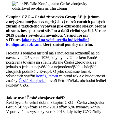
Skupina CZG – Česká zbrojovka Group SE je jedním
z nejvýznamnějších evropských výrobců ručních palných
zbraní a taktického vybavení pro ozbrojené složky, osobní
obranu, lov, sportovní střelbu a další civilní využití. V roce
2019 přišla s revoluční novinkou. Ve spolupráci
s ITeuro
jako první na světě uvedla individuální
konfigurátor zbraní
, který změnil poměry na trhu.
Holding s bohatou historií má s inovacemi rozhodně na co
navazovat. Už v roce 1936, kdy byla v Uherském Brodě
postavena továrna na střelné zbraně Česká zbrojovka, se
jednalo o jeden z největších a nejmodernějších tehdejších
zbrojních podniků v Evropě. O jeho současné formě,
výsledcích využití
konfigurátoru
za první rok a o budoucnosti
značky
Česká zbrojovka
hovoří Petr Pištělák, obchodní ředitel
skupiny CZG.
Jak se nyní České zbrojovce daří?
Řekl bych, že velmi dobře. Skupina CZG – Česká zbrojovka
Group SE vykázala za rok 2019 tržby 5,96 miliardy korun.
V porovnání s výsledky za rok 2018, kdy tržby CZG činily