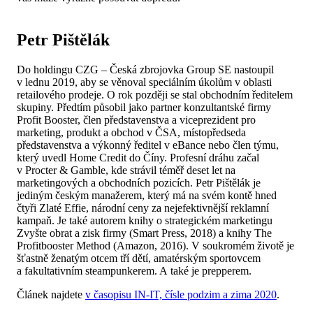
Petr Pištělák
Do holdingu CZG – Česká zbrojovka Group SE nastoupil
v lednu 2019, aby se věnoval speciálním úkolům v oblasti
retailového prodeje. O rok později se stal obchodním ředitelem
skupiny. Předtím působil jako partner konzultantské firmy
Profit Booster, člen představenstva a viceprezident pro
marketing, produkt a obchod v ČSA, místopředseda
představenstva a výkonný ředitel v eBance nebo člen týmu,
který uvedl Home Credit do Číny. Profesní dráhu začal
v Procter & Gamble, kde strávil téměř deset let na
marketingových a obchodních pozicích. Petr Pištělák je
jediným českým manažerem, který má na svém kontě hned
čtyři Zlaté Effie, národní ceny za nejefektivnější reklamní
kampaň. Je také autorem knihy o strategickém marketingu
Zvyšte obrat a zisk firmy (Smart Press, 2018) a knihy The
Profitbooster Method (Amazon, 2016). V soukromém životě je
šťastně ženatým otcem tří dětí, amatérským sportovcem
a fakultativním steampunkerem. A také je prepperem.
Článek najdete
v časopisu IN-IT, čísle podzim a zima 2020
.