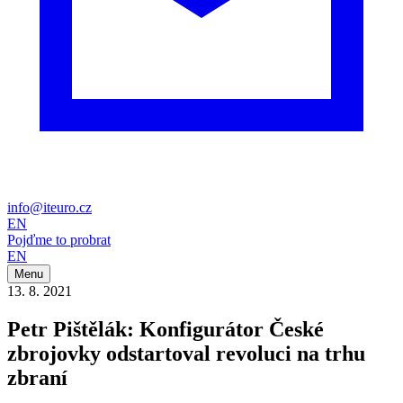
info@iteuro.cz
EN
Pojďme to probrat
EN
Menu
13. 8. 2021
Petr Pištělák: Konfigurátor České
zbrojovky odstartoval revoluci na trhu
zbraní