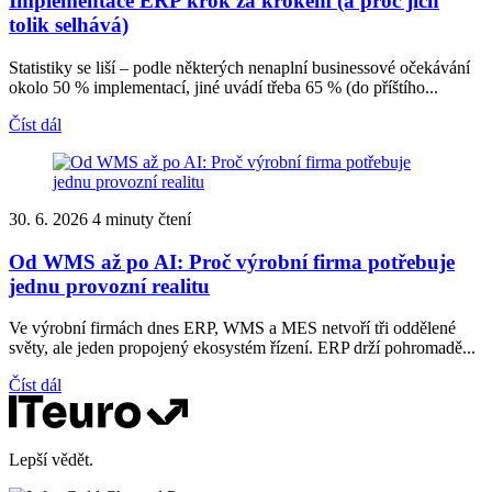
Implementace ERP krok za krokem (a proč jich
tolik selhává)
Statistiky se liší – podle některých nenaplní businessové očekávání
okolo 50 % implementací, jiné uvádí třeba 65 % (do příštího...
Číst dál
30. 6. 2026
4 minuty čtení
Od WMS až po AI: Proč výrobní firma potřebuje
jednu provozní realitu
Ve výrobní firmách dnes ERP, WMS a MES netvoří tři oddělené
světy, ale jeden propojený ekosystém řízení. ERP drží pohromadě...
Číst dál
Lepší vědět.