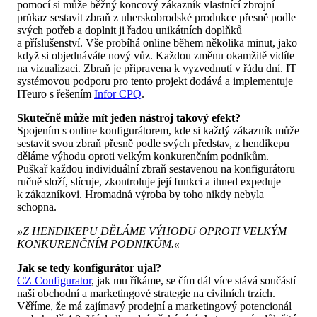
pomocí si může běžný koncový zákazník vlastnící zbrojní
průkaz sestavit zbraň z uherskobrodské produkce přesně podle
svých potřeb a doplnit ji řadou unikátních doplňků
a příslušenství. Vše probíhá online během několika minut, jako
když si objednáváte nový vůz. Každou změnu okamžitě vidíte
na vizualizaci. Zbraň je připravena k vyzvednutí v řádu dní. IT
systémovou podporu pro tento projekt dodává a implementuje
ITeuro s řešením
Infor CPQ
.
Skutečně může mít jeden nástroj takový efekt?
Spojením s online konfigurátorem, kde si každý zákazník může
sestavit svou zbraň přesně podle svých představ, z hendikepu
děláme výhodu oproti velkým konkurenčním podnikům.
Puškař každou individuální zbraň sestavenou na konfigurátoru
ručně složí, slícuje, zkontroluje její funkci a ihned expeduje
k zákazníkovi. Hromadná výroba by toho nikdy nebyla
schopna.
»Z HENDIKEPU DĚLÁME VÝHODU OPROTI VELKÝM
KONKURENČNÍM PODNIKŮM.«
Jak se tedy konfigurátor ujal?
CZ Configurator
, jak mu říkáme, se čím dál více stává součástí
naší obchodní a marketingové strategie na civilních trzích.
Věříme, že má zajímavý prodejní a marketingový potencionál