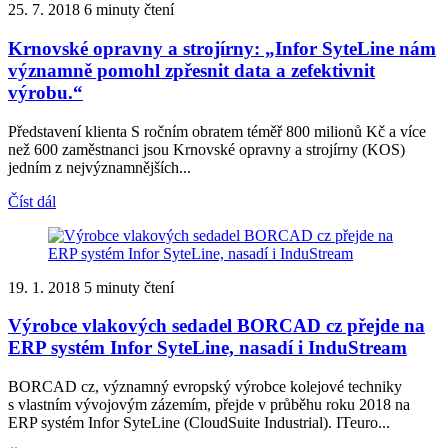
25. 7. 2018
6 minuty čtení
Krnovské opravny a strojírny: „Infor SyteLine nám
významně pomohl zpřesnit data a zefektivnit
výrobu.“
Představení klienta S ročním obratem téměř 800 milionů Kč a více
než 600 zaměstnanci jsou Krnovské opravny a strojírny (KOS)
jedním z nejvýznamnějších...
Číst dál
19. 1. 2018
5 minuty čtení
Výrobce vlakových sedadel BORCAD cz přejde na
ERP systém Infor SyteLine, nasadí i InduStream
BORCAD cz, významný evropský výrobce kolejové techniky
s vlastním vývojovým zázemím, přejde v průběhu roku 2018 na
ERP systém Infor SyteLine (CloudSuite Industrial). ITeuro...