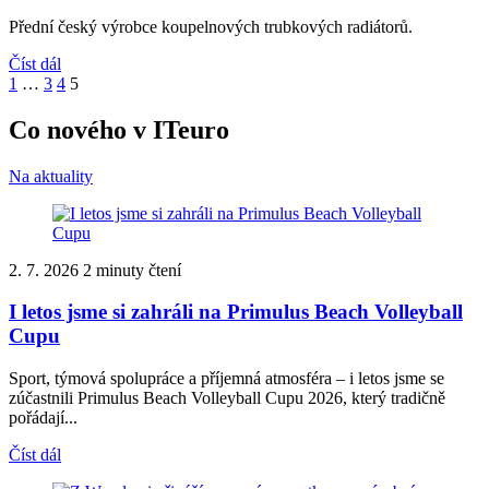
Přední český výrobce koupelnových trubkových radiátorů.
Číst dál
1
…
3
4
5
Co nového v ITeuro
Na aktuality
2. 7. 2026
2 minuty čtení
I letos jsme si zahráli na Primulus Beach Volleyball
Cupu
Sport, týmová spolupráce a příjemná atmosféra – i letos jsme se
zúčastnili Primulus Beach Volleyball Cupu 2026, který tradičně
pořádají...
Číst dál