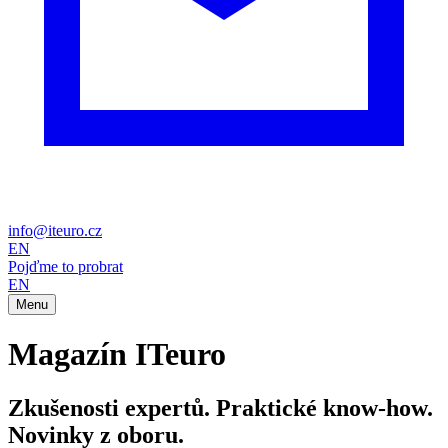
info@iteuro.cz
EN
Pojďme to probrat
EN
Menu
Magazín ITeuro
Zkušenosti expertů. Praktické know-how.
Novinky z oboru.