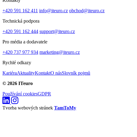
Kontakty
+420 591 162 411
info@iteuro.cz
obchod@iteuro.cz
Technická podpora
+420 591 162 444
support@iteuro.cz
Pro média a dodavatele
+420 737 977 934
marketing@iteuro.cz
Rychlé odkazy
Kariéra
Aktuality
Kontakt
O nás
Slovník pojmů
© 2026 ITeuro
Používání cookies
GDPR
Tvorba webových stránek
TamToMy